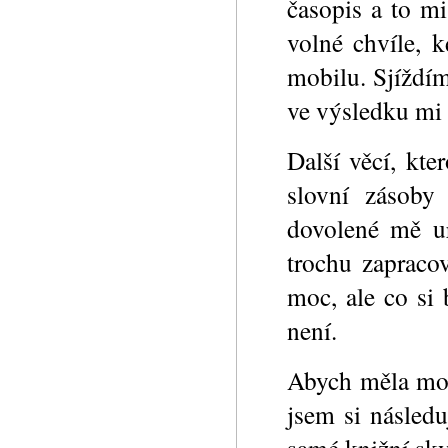
časopis a to m
volné chvíle, k
mobilu. Sjíždí
ve výsledku mi 
Další věcí, kt
slovní zásob
dovolené mě ur
trochu zapraco
moc, ale co si
není.
Abych měla moti
jsem si násled