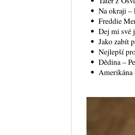
Tatér z Osv
Na okraji –
Freddie Mer
Dej mi své
Jako zabít 
Nejlepší pr
Dědina – Pe
Amerikána 