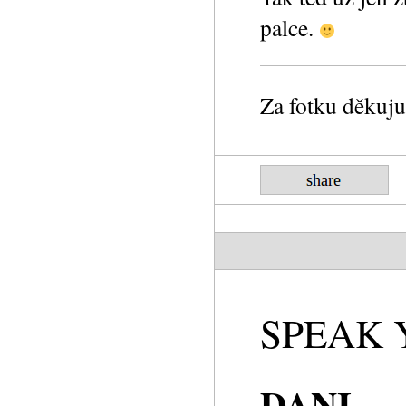
palce.
Za fotku děkuj
SPEAK 
DANI