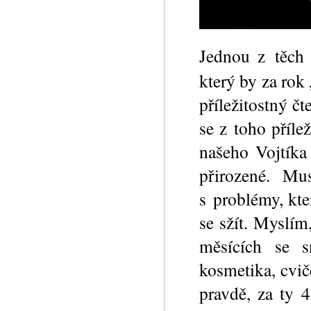
Jednou z těch
který by za rok 
příležitostný č
se z toho příle
našeho Vojtíka 
přirozené. Mu
s problémy, kt
se sžít. Myslí
měsících se s
kosmetika, cviče
pravdě, za ty 