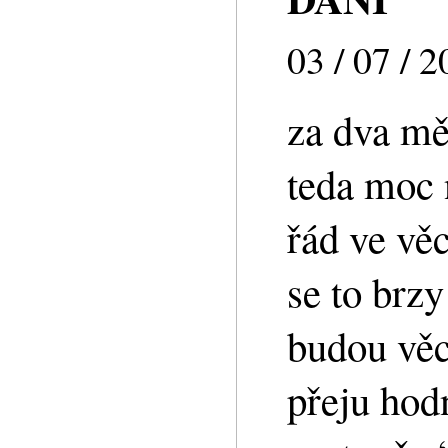
03 / 07 / 
za dva mě
teda moc 
řád ve věc
se to brz
budou věc
přeju hodn