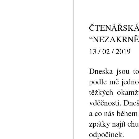
ČTENÁŘSKÁ
“NEZAKRNĚ
13 / 02 / 2019
Dneska jsou t
podle mě jednoz
těžkých okamži
vděčnosti. Dneš
a co nás během 
zpátky najít chu
odpočinek.