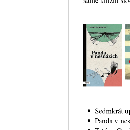
samé knižní skv
Sedmkrát up
Panda v ne