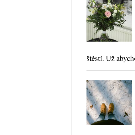
štěstí. Už abyc