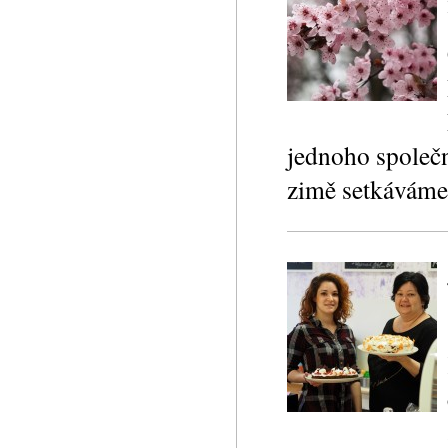
jednoho společn
zimě setkáváme