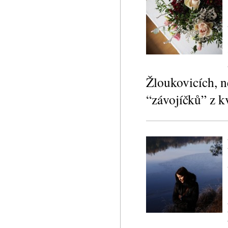
Žloukovicích, n
“závojíčků” z k