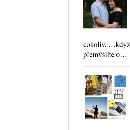
cokoliv. …když 
přemýšlíte o…