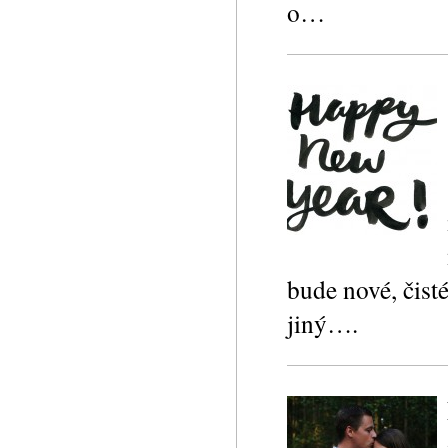
o…
bude nové, čist
jiný….