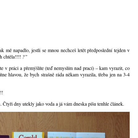
 mě napadlo, jestli se mnou nechceš letět předposlední tejden v
 chtěla!!!!
?”
te v práci a přemýšlíte (teď nemyslím nad prací) – kam vyrazit, co
tne hlavou, že bych strašně ráda někam vyrazila, třeba jen na 3-4
!!
e. Čtyři dny utekly jako voda a já vám dneska píšu tenhle článek.