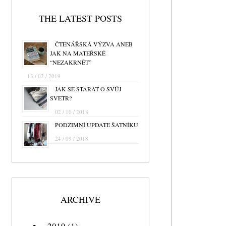
THE LATEST POSTS
ČTENÁŘSKÁ VÝZVA ANEB
JAK NA MATEŘSKÉ
“NEZAKRNĚT”
13 / 02 / 2019
JAK SE STARAT O SVŮJ
SVETR?
02 / 10 / 2018
PODZIMNÍ UPDATE ŠATNÍKU
24 / 09 / 2018
ARCHIVE