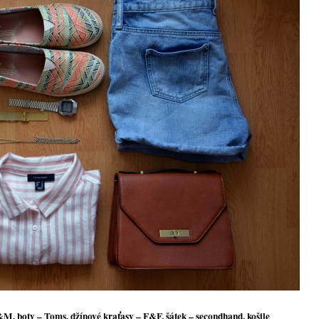
H&M, boty – Toms, džínové kraťasy – F&F, šátek – secondhand, košile