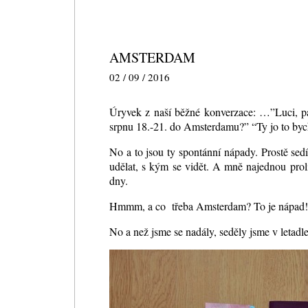
AMSTERDAM
02 / 09 / 2016
Úryvek z naší běžné konverzace: …”Luci, pak
srpnu 18.-21. do Amsterdamu?” “Ty jo to bych
No a to jsou ty spontánní nápady. Prostě sedí
udělat, s kým se vidět. A mně najednou prolí
dny.
Hmmm, a co třeba Amsterdam? To je nápad!
No a než jsme se nadály, seděly jsme v letadl