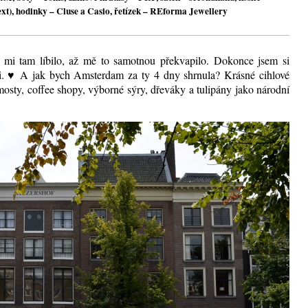
xt), hodinky – Cluse a Casio, řetízek – REforma Jewellery
mi tam líbilo, až mě to samotnou překvapilo. Dokonce jsem si
eli. ♥ A jak bych Amsterdam za ty 4 dny shrnula? Krásné cihlové
osty, coffee shopy, výborné sýry, dřeváky a tulipány jako národní